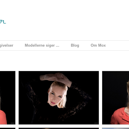
ivelser
Modellerne siger ...
Blog
Om Mox