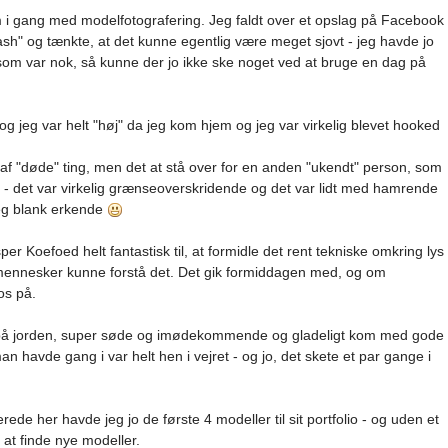
kom i gang med modelfotografering. Jeg faldt over et opslag på Facebook
sh" og tænkte, at det kunne egentlig være meget sjovt - jeg havde jo
esom var nok, så kunne der jo ikke ske noget ved at bruge en dag på
 og jeg var helt "høj" da jeg kom hjem og jeg var virkelig blevet hooked
er af "døde" ting, men det at stå over for en anden "ukendt" person, som
af - det var virkelig grænseoverskridende og det var lidt med hamrende
jeg blank erkende
er Koefoed helt fantastisk til, at formidle det rent tekniske omkring lys
 mennesker kunne forstå det. Det gik formiddagen med, og om
os på.
 på jorden, super søde og imødekommende og gladeligt kom med gode
an havde gang i var helt hen i vejret - og jo, det skete et par gange i
erede her havde jeg jo de første 4 modeller til sit portfolio - og uden et
 at finde nye modeller.