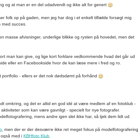
ing og at man er en del udadvendt og ikke alt for genert
er folk op på gaden, men jeg har dog i et enkelt tilfælde forsøgt mig
s med succes.
en masse afvisninger, underlige blikke og rysten på hovedet, men det
itkort man kan give, og lige kort forklare vedkommende hvad det går ud
ide eller en Facebookside hvor de kan læse mere i fred og ro.
t portfolio - ellers er det nok dødsdømt på forhånd
dt omkring, og det er altid en god idé at være medlem af en fotoklub -
ktiviteter som kan være gavnligt - specielt for nye fotografer.
delfotografering, mens andre igen slet ikke har, så tjek dem lidt ud.
b
, men der er der desværre ikke ret meget fokus på modelfotograferin
g også med i
KBHfoto Klub
.