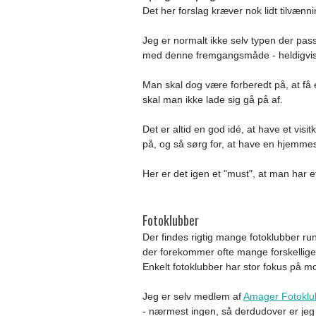
Det her forslag kræver nok lidt tilvænn
Jeg er normalt ikke selv typen der pass
med denne fremgangsmåde - heldigvi
Man skal dog være forberedt på, at få 
skal man ikke lade sig gå på af.
Det er altid en god idé, at have et vis
på, og så sørg for, at have en hjemmes
Her er det igen et "must", at man har e
Fotoklubber
Der findes rigtig mange fotoklubber run
der forekommer ofte mange forskellige a
Enkelt fotoklubber har stor fokus på mo
Jeg er selv medlem af
Amager Fotoklu
- nærmest ingen, så derdudover er je