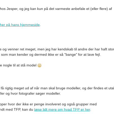
os Jesper, og jeg kan kun på det varmeste anbefale et (eller flere) af
 her på hans hjemmeside
.
lie og venner ret meget, men jeg har kendskab til andre der har haft sto
e som man kender og dermed ikke er så "bange" for at lave fejl.
e nogle til at stå model
få rigtig meget ud af når man skal bruge modeller, og der findes et uta
fer og hvor fotografer søger modeller.
upper hvor der ikke er penge involveret og også grupper med
kendt med TFP, kan du
læse lidt mere om hvad TFP er her
.