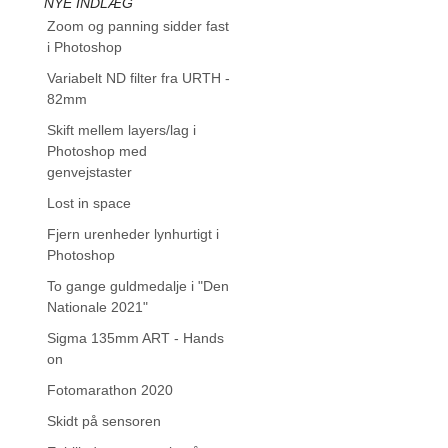
NYE INDLÆG
Zoom og panning sidder fast
i Photoshop
Variabelt ND filter fra URTH -
82mm
Skift mellem layers/lag i
Photoshop med
genvejstaster
Lost in space
Fjern urenheder lynhurtigt i
Photoshop
To gange guldmedalje i "Den
Nationale 2021"
Sigma 135mm ART - Hands
on
Fotomarathon 2020
Skidt på sensoren