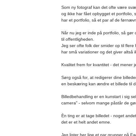
Som ny fotograf kan det ofte være svær
og ikke har fået opbygget et portfolio, 
har et portfolio, så et par af de førnæv
Når nu jeg er inde på portfolio, så gør 
til offentligheden.
Jeg ser ofte folk der smider op til fler
har små variationer og det giver altså i
Kvalitet frem for kvantitet - det men
Sørg også for, at redigerer dine billed
en beskæring kan ændre et billede til d
Billedbehandling er en kunstart i sig sel
camera" - selvom mange påstår de gø
Èn ting er at tage billedet - noget ande
det er et helt andet emne.
Jeg lister her lige et par grupper på 