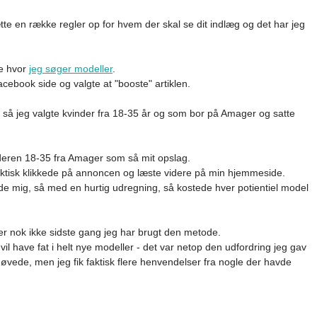
tte en række regler op for hvem der skal se dit indlæg og det har jeg
e hvor
jeg søger modeller
.
acebook side og valgte at "booste" artiklen.
så jeg valgte kvinder fra 18-35 år og som bor på Amager og satte
lderen 18-35 fra Amager som så mit opslag.
faktisk klikkede på annoncen og læste videre på min hjemmeside.
de mig, så med en hurtig udregning, så kostede hver potientiel model
 er nok ikke sidste gang jeg har brugt den metode.
vil have fat i helt nye modeller - det var netop den udfordring jeg gav
uøvede, men jeg fik faktisk flere henvendelser fra nogle der havde