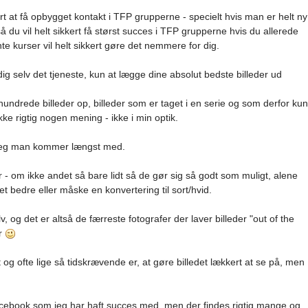
t at få opbygget kontakt i TFP grupperne - specielt hvis man er helt ny
så du vil helt sikkert få størst succes i TFP grupperne hvis du allerede
nte kurser vil helt sikkert gøre det nemmere for dig.
dig selv det tjeneste, kun at lægge dine absolut bedste billeder ud
e hundrede billeder op, billeder som er taget i en serie og som derfor kun
kke rigtig nogen mening - ikke i min optik.
er jeg man kommer længst med.
er - om ikke andet så bare lidt så de gør sig så godt som muligt, alene
et bedre eller måske en konvertering til sort/hvid.
v, og det er altså de færreste fotografer der laver billeder "out of the
r
t og ofte lige så tidskrævende er, at gøre billedet lækkert at se på, men
Facebook som jeg har haft succes med, men der findes rigtig mange og