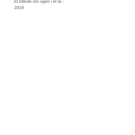
Et billede om ugen i et år -
2019
r
l