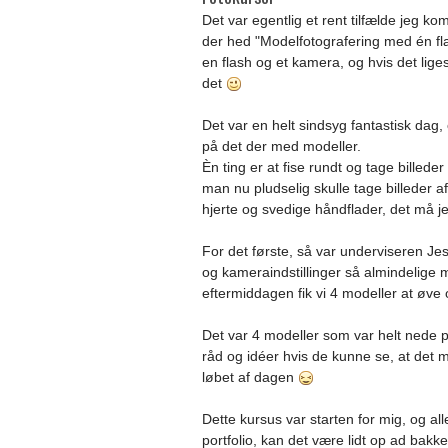
Det var egentlig et rent tilfælde jeg 
der hed "Modelfotografering med én fla
en flash og et kamera, og hvis det lig
det
Det var en helt sindsyg fantastisk dag,
på det der med modeller.
Èn ting er at fise rundt og tage billed
man nu pludselig skulle tage billeder 
hjerte og svedige håndflader, det må 
For det første, så var underviseren Jesp
og kameraindstillinger så almindelige
eftermiddagen fik vi 4 modeller at øve 
Det var 4 modeller som var helt nede
råd og idéer hvis de kunne se, at det m
løbet af dagen
Dette kursus var starten for mig, og all
portfolio, kan det være lidt op ad bakke