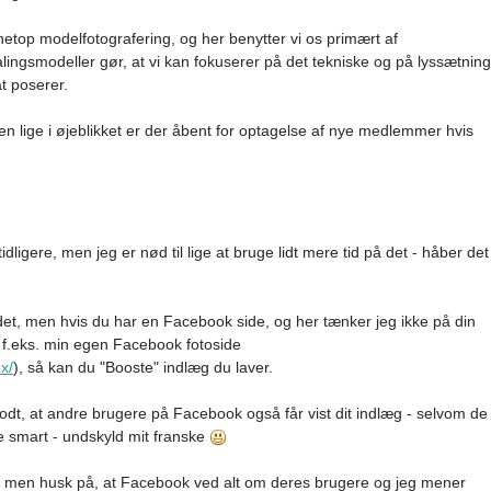
etop modelfotografering, og her benytter vi os primært af
alingsmodeller gør, at vi kan fokuserer på det tekniske og på lyssætning
at poserer.
men lige i øjeblikket er der åbent for optagelse af nye medlemmer hvis
ligere, men jeg er nød til lige at bruge lidt mere tid på det - håber det
det, men hvis du har en Facebook side, og her tænker jeg ikke på din
 f.eks. min egen Facebook fotoside
x/
), så kan du "Booste" indlæg du laver.
godt, at andre brugere på Facebook også får vist dit indlæg - selvom de
me smart - undskyld mit franske
ge, men husk på, at Facebook ved alt om deres brugere og jeg mener